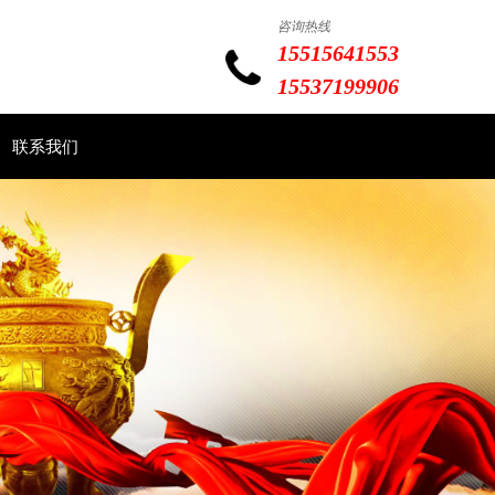
咨询热线
15515641553
15537199906
联系我们